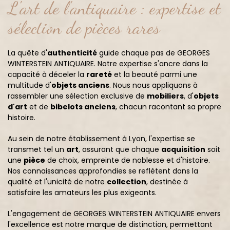
L'art de l'antiquaire : expertise et
sélection de pièces rares
La quête d'
authenticité
guide chaque pas de GEORGES
WINTERSTEIN ANTIQUAIRE. Notre expertise s'ancre dans la
capacité à déceler la
rareté
et la beauté parmi une
multitude d'
objets anciens
. Nous nous appliquons à
rassembler une sélection exclusive de
mobiliers
, d'
objets
d'art
et de
bibelots anciens
, chacun racontant sa propre
histoire.
Au sein de notre établissement à Lyon, l'expertise se
transmet tel un
art
, assurant que chaque
acquisition
soit
une
pièce
de choix, empreinte de noblesse et d'histoire.
Nos connaissances approfondies se reflètent dans la
qualité et l'unicité de notre
collection
, destinée à
satisfaire les amateurs les plus exigeants.
L'engagement de GEORGES WINTERSTEIN ANTIQUAIRE envers
l'excellence est notre marque de distinction, permettant