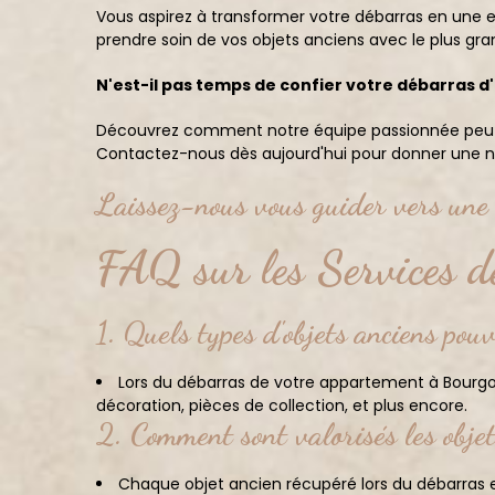
Vous aspirez à transformer votre débarras en une 
prendre soin de vos objets anciens avec le plus gra
N'est-il pas temps de confier votre débarras
Découvrez comment notre équipe passionnée peut fa
Contactez-nous dès aujourd'hui pour donner une no
Laissez-nous vous guider vers une 
FAQ sur les Services d
1. Quels types d'objets anciens po
Lors du débarras de votre appartement à Bourgoin
décoration, pièces de collection, et plus encore.
2. Comment sont valorisés les obje
Chaque objet ancien récupéré lors du débarras es