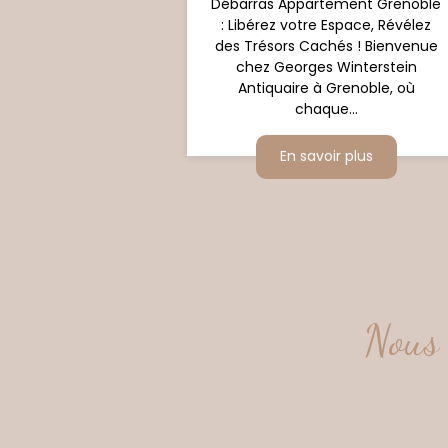
Débarras Appartement Grenoble
: Libérez votre Espace, Révélez
des Trésors Cachés ! Bienvenue
chez Georges Winterstein
Antiquaire à Grenoble, où
chaque...
En savoir plus
Nous 