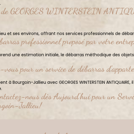
.
vention de GEORGES WINTERSTEIN ANTIQUA
eu et ses environs, offrant nos services professionnels de déba
arras professionnel proposé par votre entre
nd une estimation initiale, le débarras méthodique des objets, 
-vous pour un service de débarras d'appart
ment à Bourgoin-Jallieu avec GEORGES WINTERSTEIN ANTIQUAIRE, il
.
ntactez-nous dès Aujourd'hui pour un Serv
rgoin-Jallieu!