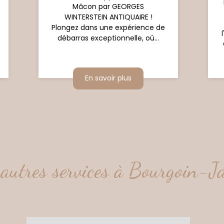
Mâcon par GEORGES
WINTERSTEIN ANTIQUAIRE !
Plongez dans une expérience de
débarras exceptionnelle, où...
En savoir plus
autres services à Bourgoin-Ja