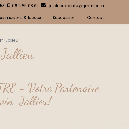
 53
06 11 85 03 61
jojolabrocante@gmail.com
as maisons & locaux
Succession
Contact
n-Jallieu
Jallieu
 - Votre Partenaire
oin-Jallieu!