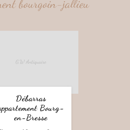
ent bourgoin-jallieu
Débarras
appartement Bourg-
en-Bresse