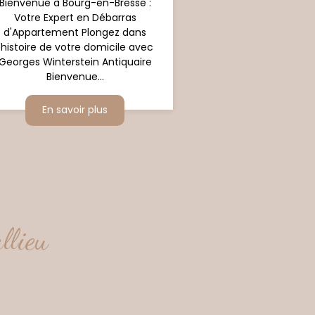
Bienvenue à Bourg-en-Bresse :
Votre Expert en Débarras
d'Appartement Plongez dans
l'histoire de votre domicile avec
Georges Winterstein Antiquaire
Bienvenue...
En savoir plus
llieu