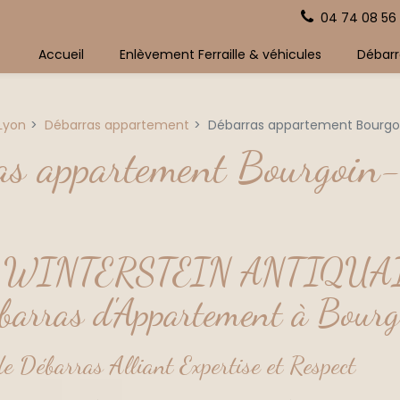
04 74 08 56
Accueil
Enlèvement Ferraille & véhicules
Débarr
 Lyon
Débarras appartement
Débarras appartement Bourgoi
s appartement Bourgoin-
 WINTERSTEIN ANTIQUAIRE
barras d'Appartement à Bourg
e Débarras Alliant Expertise et Respect