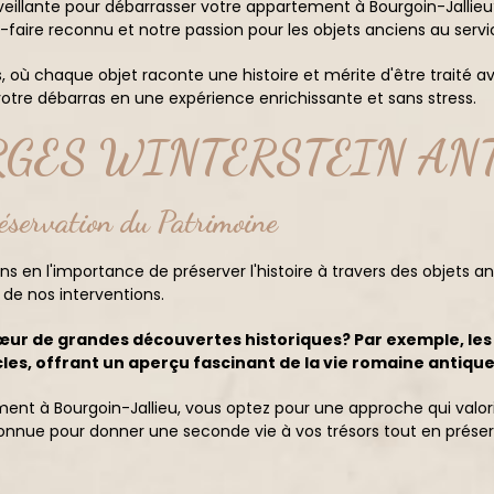
veillante pour débarrasser votre appartement à Bourgoin-Jallie
-faire reconnu et notre passion pour les objets anciens au serv
s, où chaque objet raconte une histoire et mérite d'être traité a
re débarras en une expérience enrichissante et sans stress.
GEORGES WINTERSTEIN A
réservation du Patrimoine
en l'importance de préserver l'histoire à travers des objets an
 de nos interventions.
cœur de grandes découvertes historiques? Par exemple, les
les, offrant un aperçu fascinant de la vie romaine antique
tement à Bourgoin-Jallieu, vous optez pour une approche qui v
onnue pour donner une seconde vie à vos trésors tout en préserva