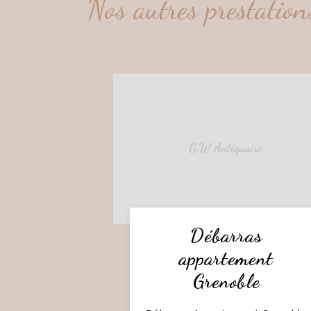
Nos autres prestatio
Débarras
appartement
Grenoble