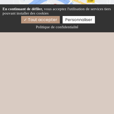
En continuant de défiler,
vous acceptez l'utilisation de services tiers
pouvant installer des cookies
Tout accepter
Personnaliser
Politique de confidentialité
04 74 08 56 53
06 11 85 03 61
jojolabrocante@gmail.com
Lieu-Dit Chamalant, 69650 Quincieux
Activités
Antiquaire Lyon