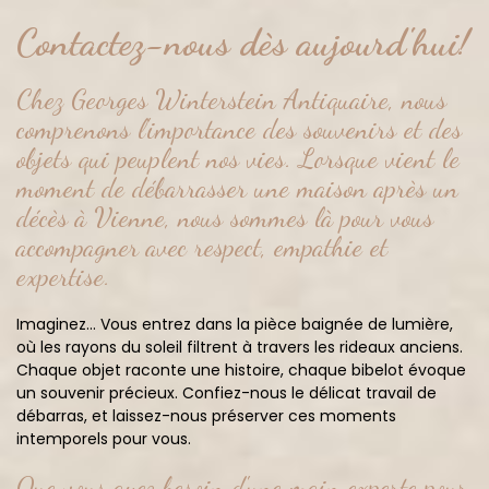
Contactez-nous dès aujourd'hui!
Chez Georges Winterstein Antiquaire, nous
comprenons l'importance des souvenirs et des
objets qui peuplent nos vies. Lorsque vient le
moment de débarrasser une maison après un
décès à Vienne, nous sommes là pour vous
accompagner avec respect, empathie et
expertise.
Imaginez... Vous entrez dans la pièce baignée de lumière,
où les rayons du soleil filtrent à travers les rideaux anciens.
Chaque objet raconte une histoire, chaque bibelot évoque
un souvenir précieux. Confiez-nous le délicat travail de
débarras, et laissez-nous préserver ces moments
intemporels pour vous.
Que vous ayez besoin d'une main experte pour