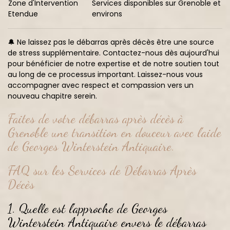
Zone d'Intervention
Services disponibles sur Grenoble et
Etendue
environs
🔔 Ne laissez pas le débarras après décès être une source
de stress supplémentaire. Contactez-nous dès aujourd'hui
pour bénéficier de notre expertise et de notre soutien tout
au long de ce processus important. Laissez-nous vous
accompagner avec respect et compassion vers un
nouveau chapitre serein.
Faites de votre débarras après décès à
Grenoble une transition en douceur avec l'aide
de Georges Winterstein Antiquaire.
FAQ sur les Services de Débarras Après
Décès
1. Quelle est l'approche de Georges
Winterstein Antiquaire envers le débarras